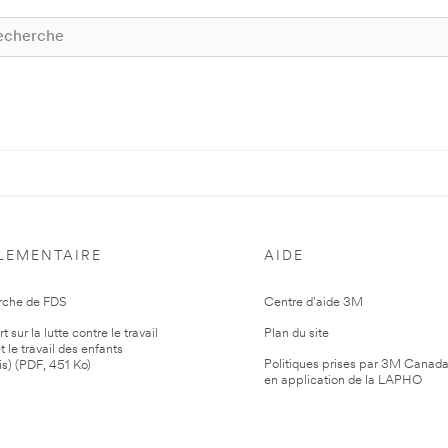
LEMENTAIRE
AIDE
rche de FDS
Centre d'aide 3M
 sur la lutte contre le travail
Plan du site
t le travail des enfants
Politiques prises par 3M Canad
is) (PDF, 451 Ko)
en application de la LAPHO