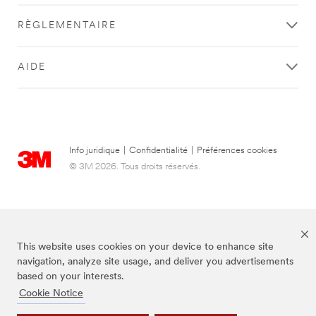
RÈGLEMENTAIRE
AIDE
Info juridique
|
Confidentialité
|
Préférences cookies
© 3M 2026. Tous droits réservés.
This website uses cookies on your device to enhance site
navigation, analyze site usage, and deliver you advertisements
based on your interests.
Cookie Notice
3M et Nexcare sont des marques de commerce de 3M, utilisées sous licence