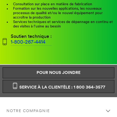
Consultation sur place en matière de fabrication
Formation sur les nouvelles applications, les nouveaux
processus de qualité et/ou le nouvel équipement pour
accroître la production
Services techniques et services de dépannage en continu et
des visites à l’usine au besoin
Soutien technique :
1-800-267-4414
POUR NOUS JOINDRE
SERVICE À LA CLIENTÈLE : 1 800 364-3577
NOTRE COMPAGNIE