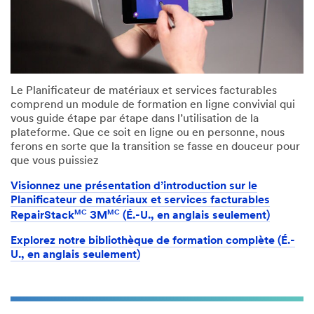
Le Planificateur de matériaux et services facturables
comprend un module de formation en ligne convivial qui
vous guide étape par étape dans l’utilisation de la
plateforme. Que ce soit en ligne ou en personne, nous
ferons en sorte que la transition se fasse en douceur pour
que vous puissiez
Visionnez une présentation d’introduction sur le
Planificateur de matériaux et services facturables
MC
MC
RepairStack
3M
(É.-U., en anglais seulement)
Explorez notre bibliothèque de formation complète (É.-
U., en anglais seulement)