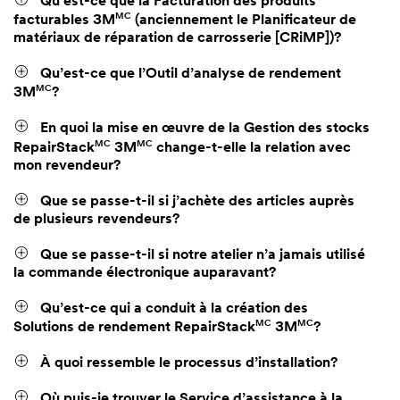
Qu’est-ce que la Facturation des produits
MC
facturables 3M
(anciennement le Planificateur de
matériaux de réparation de carrosserie [CRiMP])?
Qu’est-ce que l’Outil d’analyse de rendement
MC
3M
?
En quoi la mise en œuvre de la Gestion des stocks
MC
MC
RepairStack
3M
change-t-elle la relation avec
mon revendeur?
Que se passe-t-il si j’achète des articles auprès
de plusieurs revendeurs?
Que se passe-t-il si notre atelier n’a jamais utilisé
la commande électronique auparavant?
Qu’est-ce qui a conduit à la création des
MC
MC
Solutions de rendement RepairStack
3M
?
À quoi ressemble le processus d’installation?
Où puis-je trouver le Service d’assistance à la