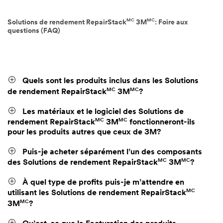
MC
MC
Solutions de rendement RepairStack
3M
: Foire aux
questions (FAQ)
Quels sont les produits inclus dans les Solutions
MC
MC
de rendement RepairStack
3M
?
Les matériaux et le logiciel des Solutions de
MC
MC
rendement RepairStack
3M
fonctionneront-ils
pour les produits autres que ceux de 3M?
Puis-je acheter séparément l’un des composants
MC
MC
des Solutions de rendement RepairStack
3M
?
À quel type de profits puis-je m’attendre en
MC
utilisant les Solutions de rendement RepairStack
MC
3M
?