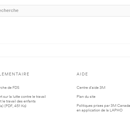
LEMENTAIRE
AIDE
rche de FDS
Centre d'aide 3M
 sur la lutte contre le travail
Plan du site
t le travail des enfants
Politiques prises par 3M Canad
is) (PDF, 451 Ko)
en application de la LAPHO