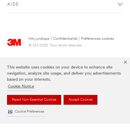
AIDE
Info juridique
|
Confidentialité
|
Préférences cookies
© 3M 2026. Tous droits réservés.
This website uses cookies on your device to enhance site
navigation, analyze site usage, and deliver you advertisements
based on your interests.
Cookie Notice
Reject Non-Essential Cookies
Accept Cookies
Les marques mentionnées ci-dessus sont des marques de commerce de 3M,
utilisées sous licence au Canada.
Cookie Preferences