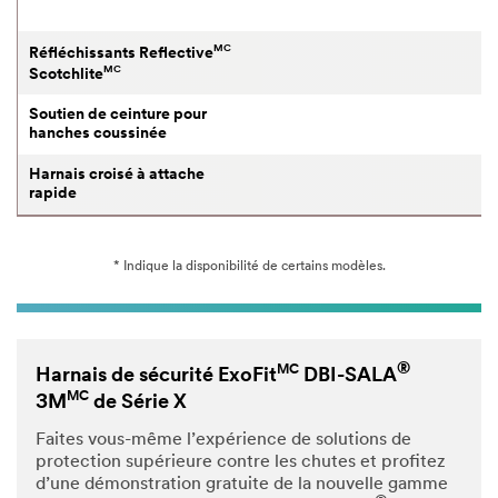
MC
Réfléchissants Reflective
r
MC
Scotchlite
Soutien de ceinture pour
hanches coussinée
Harnais croisé à attache
rapide
* Indique la disponibilité de certains modèles.
®
MC
Harnais de sécurité ExoFit
DBI-SALA
MC
3M
de Série X
Faites vous-même l’expérience de solutions de
protection supérieure contre les chutes et profitez
d’une démonstration gratuite de la nouvelle gamme