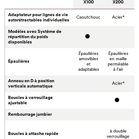
X100
X200
Adaptateur pour lignes de vie
Caoutchouc
Acier*
autorétractables individuelles
Modèles avec Système de
répartition du poids
disponibles
Épaulières
Épaulières
amovibles
en maille
Épaulières
et
perméable
c
adaptables
à l'air
Anneau en D à position
Acier*
verticale automatique
Boucles à verrouillage
ajustable
Rembourrage jambier
à double
v
Boucles à attache rapide
verrouillage
a