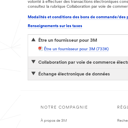
volonté à effectuer des transactions électroniques const
consultez la rubrique Collaboration par voie de commer
Modalités et conditions des bons de commande/des 
Renseignements sur les taxes
Être un fournisseur pour 3M
P
Être un fournisseur pour 3M (733K)
D
F
Collaboration par voie de commerce électr
D
o
c
Échange électronique de données
u
m
e
n
t
NOTRE COMPAGNIE
RÈG
À propos de 3M
Reche